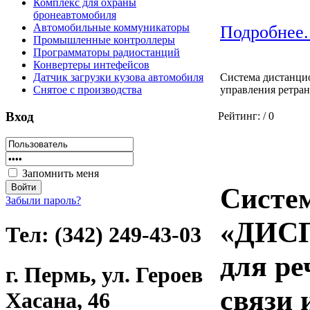
Комплекс для охраны
бронеавтомобиля
Автомобильные коммуникаторы
Подробнее.
Промышленные контроллеры
Программаторы радиостанций
Конвертеры интефейсов
Датчик загрузки кузова автомобиля
Система дистанци
Снятое с производства
управления ретра
Вход
Рейтинг:
/ 0
Запомнить меня
Систе
Забыли пароль?
«ДИС
Тел: (342) 249-43-03
для ре
г. Пермь, ул. Героев
связи 
Хасана, 46