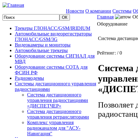
Новости
О компании
Системы
Об
Главная
Об
Оборудование
Трекеры ГЛОНАСС/GSM/IRIDIUM
Автомобильные видеорегистраторы
Система дистанц
ГЛОНАСС/GSM/3G
Видеокамеры и мониторы
Автомобильные трекеры
Рейтинг:
/ 0
Оборудование системы СИГНАЛ для
МВД
Система 
Оборудование системы СОТА для
ФСИН РФ
управлен
Радиомодемы
Системы дистанционного управления
«ДИСПЕ
радиостанциями
Система дистанционного
управления радиостанциями
Позволяет 
«ДИСПЕТЧЕР»
Система дистанционного
радиостан
управления ретрансляторами
Комплекс управления
радиоканалом для "АСУ-
Навигация"