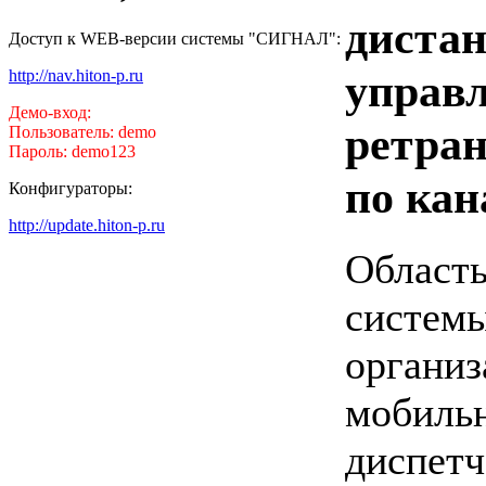
диста
Доступ к WEB-версии системы "СИГНАЛ":
управ
http://nav.hiton-p.ru
Демо-вход:
ретра
Пользователь: demo
Пароль: demo123
по ка
Конфигураторы:
http://update.hiton-p.ru
Област
системы
организ
мобиль
диспетч