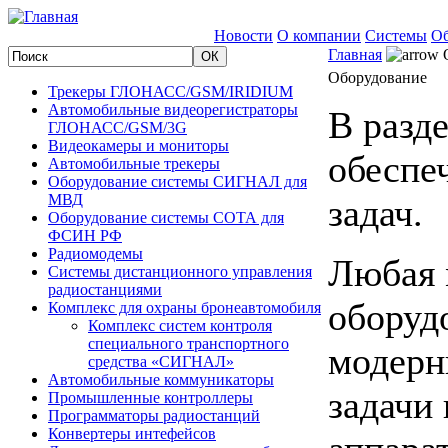
Новости
О компании
Системы
Об
Главная
О
Оборудование
Трекеры ГЛОНАСС/GSM/IRIDIUM
Автомобильные видеорегистраторы
В разд
ГЛОНАСС/GSM/3G
Видеокамеры и мониторы
обеспе
Автомобильные трекеры
Оборудование системы СИГНАЛ для
МВД
задач.
Оборудование системы СОТА для
ФСИН РФ
Радиомодемы
Любая 
Системы дистанционного управления
радиостанциями
оборуд
Комплекс для охраны бронеавтомобиля
Комплекс систем контроля
специального транспортного
модерн
средства «СИГНАЛ»
Автомобильные коммуникаторы
задачи 
Промышленные контроллеры
Программаторы радиостанций
Конвертеры интефейсов