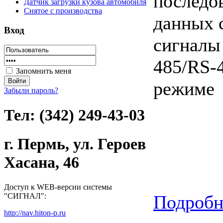
последо
Датчик загрузки кузова автомобиля
Снятое с производства
данных 
Вход
сигналы
485/RS-
Запомнить меня
режиме
Забыли пароль?
Тел: (342) 249-43-03
г. Пермь, ул. Героев
Хасана, 46
Доступ к WEB-версии системы
"СИГНАЛ":
Подробне
http://nav.hiton-p.ru