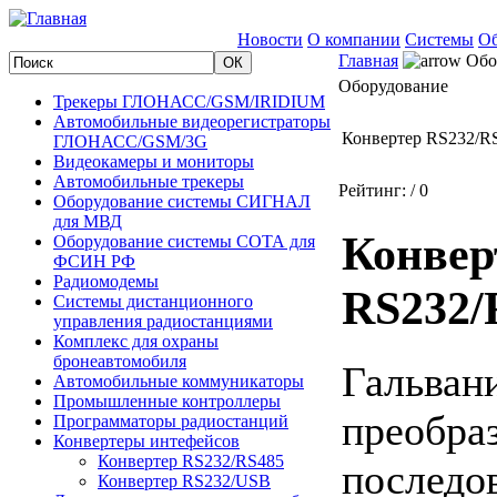
Новости
О компании
Системы
Об
Главная
Обо
Оборудование
Трекеры ГЛОНАСС/GSM/IRIDIUM
Автомобильные видеорегистраторы
Конвертер RS232/R
ГЛОНАСС/GSM/3G
Видеокамеры и мониторы
Автомобильные трекеры
Рейтинг:
/ 0
Оборудование системы СИГНАЛ
для МВД
Конвер
Оборудование системы СОТА для
ФСИН РФ
Радиомодемы
RS232/
Системы дистанционного
управления радиостанциями
Комплекс для охраны
бронеавтомобиля
Гальван
Автомобильные коммуникаторы
Промышленные контроллеры
преобра
Программаторы радиостанций
Конвертеры интефейсов
Конвертер RS232/RS485
последо
Конвертер RS232/USB