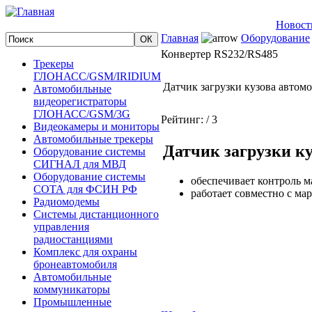
Новост
Главная
Оборудование
Конвертер RS232/RS485
Трекеры
ГЛОНАСС/GSM/IRIDIUM
Датчик загрузки кузова автом
Автомобильные
видеорегистраторы
ГЛОНАСС/GSM/3G
Рейтинг:
/ 3
Видеокамеры и мониторы
Автомобильные трекеры
Датчик загрузки к
Оборудование системы
СИГНАЛ для МВД
Оборудование системы
обеспечивает контроль м
СОТА для ФСИН РФ
работает совместно с 
Радиомодемы
Системы дистанционного
управления
радиостанциями
Комплекс для охраны
бронеавтомобиля
Автомобильные
коммуникаторы
Промышленные