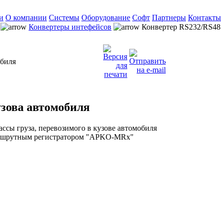
и
О компании
Системы
Оборудование
Софт
Партнеры
Контакты
Конвертеры интефейсов
Конвертер RS232/RS48
обиля
узова автомобиля
ассы груза, перевозимого в кузове автомобиля
маршрутным регистратором "APKO-MRx"