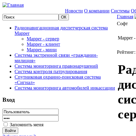
Новости
О компании
Системы
Об
Главная
Софт
Радионавигационная диспетчерская система
Mapper
Mapper -
Mapper - сервер
Mapper - клиент
Mapper - мини
Рейтинг:
Система экстренной связи «гражданин-
милиция»
Ра
Система мониторинга правонарушений
Система контроля патрулирования
Спутниковая охранно-поисковая система
ди
«Сигнал»
Система мониторинга автомобилей инкассации
си
Вход
се
Запомнить меня