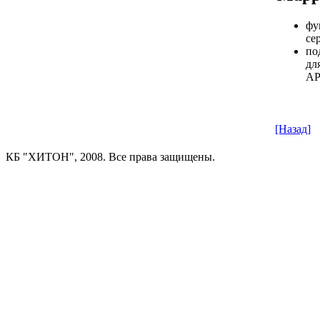
фу
се
по
дл
А
[Назад]
КБ "ХИТОН", 2008. Все права защищены.