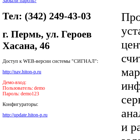
Забыли пароль?
Про
Тел: (342) 249-43-03
уст
г. Пермь, ул. Героев
цен
Хасана, 46
счи
Доступ к WEB-версии системы "СИГНАЛ":
мар
http://nav.hiton-p.ru
инф
Демо-вход:
Пользователь: demo
Пароль: demo123
сер
Конфигураторы:
ана
http://update.hiton-p.ru
и р