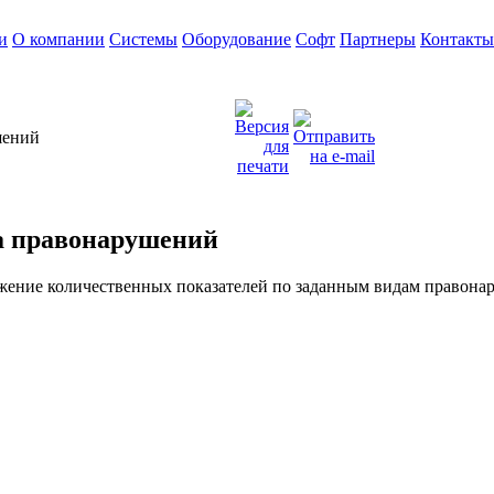
и
О компании
Системы
Оборудование
Софт
Партнеры
Контакты
шений
а правонарушений
ажение количественных показателей по заданным видам правон