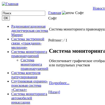
Новост
Главная
Софт
Софт
Радионавигационная
Система мониторинга правонару
диспетчерская система
Mapper
Система экстренной
Рейтинг:
/ 1
связи «гражданин-
милиция»
Система мониторинг
Система мониторинга
правонарушений
Система
Обеспечивает графическое отобр
мониторинга
или патрульных участков
правонарушений
Система контроля
патрулирования
Спутниковая охранно-
Подробнее...
поисковая система
«Сигнал»
[Назад]
Система мониторинга
автомобилей
инкассации