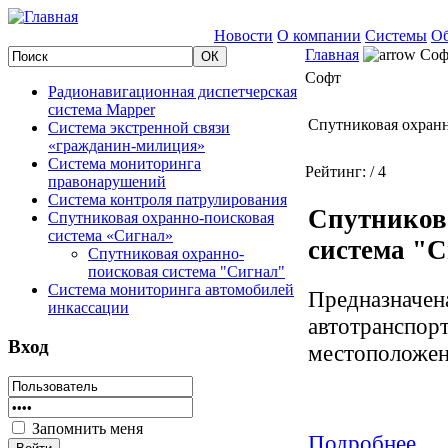
Новости
О компании
Системы
Об
Главная
Соф
Софт
Радионавигационная диспетчерская
система Mapper
Спутниковая охранн
Система экстренной связи
«гражданин-милиция»
Система мониторинга
Рейтинг:
/ 4
правонарушений
Система контроля патрулирования
Спутников
Спутниковая охранно-поисковая
система «Сигнал»
система "
Спутниковая охранно-
поисковая система "Сигнал"
Система мониторинга автомобилей
Предназначен
инкассации
автотранспорт
Вход
местоположени
Запомнить меня
Подробнее...