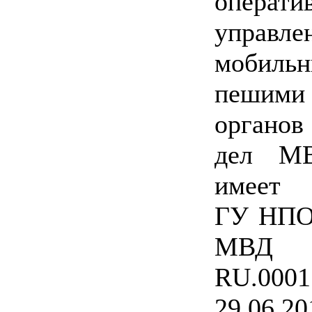
операти
управле
моби
пешими
органов
дел МВ
имеет 
ГУ НПО
МВД
RU
.0001
29.06.20