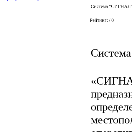
Система "СИГНАЛ
Рейтинг:
/ 0
С
истема
«СИГН
предназ
определ
местоп