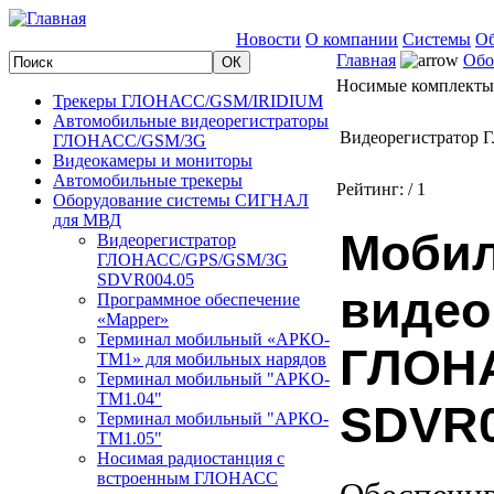
Новости
О компании
Системы
Об
Главная
Обо
Носимые комплекты
Трекеры ГЛОНАСС/GSM/IRIDIUM
Автомобильные видеорегистраторы
Видеорегистратор
ГЛОНАСС/GSM/3G
Видеокамеры и мониторы
Автомобильные трекеры
Рейтинг:
/ 1
Оборудование системы СИГНАЛ
для МВД
Моби
Видеорегистратор
ГЛОНАСС/GPS/GSM/3G
SDVR004.05
видео
Программное обеспечение
«Mapper»
Терминал мобильный «АРКО-
ГЛОН
ТМ1» для мобильных нарядов
Терминал мобильный "APKO-
TM1.04"
SDVR0
Терминал мобильный "АРКО-
ТМ1.05"
Носимая радиостанция с
встроенным ГЛОНАСС