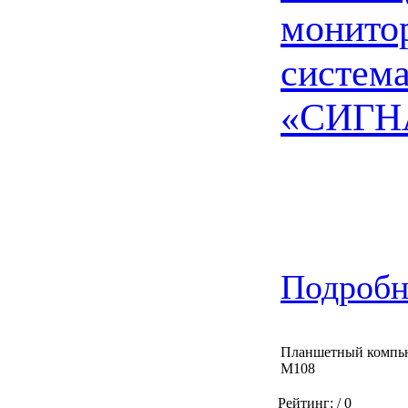
монито
систем
«СИГН
Подробне
Планшетный компь
М108
Рейтинг:
/ 0