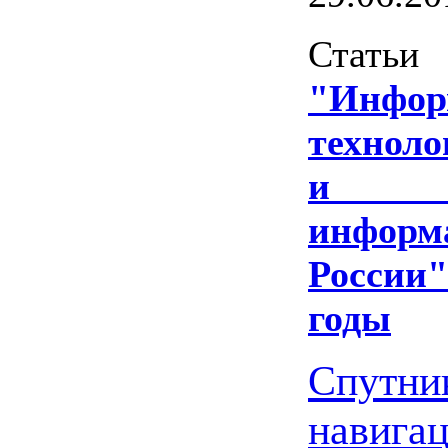
Статьи 
"Инфор
техноло
и з
инфор
России"
годы
Спутни
навига