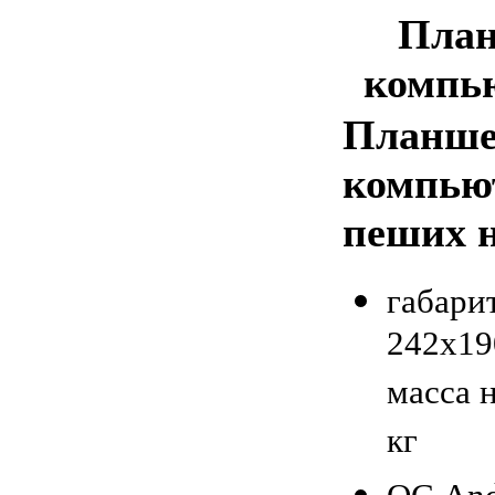
Пла
компь
Планш
компью
пеших н
габари
242х19
масса н
кг