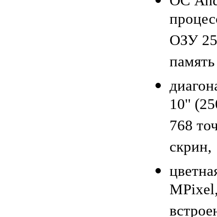
ОС Andr
процес
ОЗУ 25
память
диагон
10'' (2
768 точ
скрин,
цветна
MPixel,
встрое