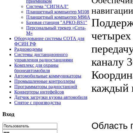
Обеспечи
приемником
Система "СИГНАЛ"
навигации
Планшетный компьютер М108
Планшетный компьютер М98А
Поддерж
Базовая станция "АРКО-BS1"
Персональный трекер «Сота-
четырех
М»
Оборудование системы СОТА для
ФСИН РФ
передачу
Радиомодемы
Системы дистанционного
каналу 3
управления радиостанциями
Комплекс для охраны
бронеавтомобиля
Координ
Автомобильные коммуникаторы
Промышленные контроллеры
каждый 
Программаторы радиостанций
Конвертеры интефейсов
Датчик загрузки кузова автомобиля
Снятое с производства
Вход
Область 