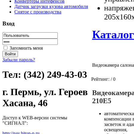
Конвертеры интефейсов
напряжен
Датчик загрузки кузова автомобиля
Снятое с производства
205х160х
Вход
Каталог
Запомнить меня
Забыли пароль?
Видеокамера салона
Тел: (342) 249-43-03
Рейтинг:
/ 0
г. Пермь, ул. Героев
Видеокамера
210E5
Хасана, 46
автоматическа
Доступ к WEB-версии системы
компенсации 
"СИГНАЛ":
засветок и ад
освещения,
http://nav.hiton-p.ru