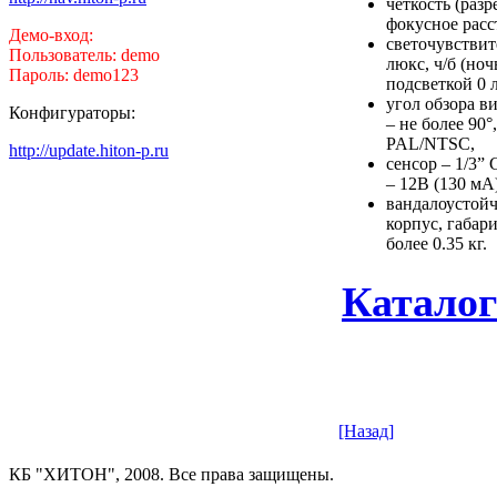
чёткость (раз
фокусное расс
Демо-вход:
светочувствите
Пользователь: demo
люкс, ч/б (ноч
Пароль: demo123
подсветкой 0 
угол обзора в
Конфигураторы:
– не более 90
PAL/NTSC,
http://update.hiton-p.ru
сенсор – 1/3”
– 12В (130 мА
вандалоустой
корпус, габар
более 0.35 кг.
Каталог
[Назад]
КБ "ХИТОН", 2008. Все права защищены.