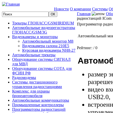
Новости
О компании
Системы
Об
Главная
Обо
радиостанций ICom
Трекеры ГЛОНАСС/GSM/IRIDIUM
Программатор ради
Автомобильные видеорегистраторы
ГЛОНАСС/GSM/3G
Автомобильный мо
Видеокамеры и мониторы
Автомобильный монитор M8
Видеокамера салона 210E5
Рейтинг:
/ 0
Курсовая видеокамера NH8-27
Автомобильные трекеры
Автомоб
Оборудование системы СИГНАЛ
для МВД
Оборудование системы СОТА для
размер э
ФСИН РФ
Радиомодемы
разрешен
Системы дистанционного
управления радиостанциями
видео вх
Комплекс для охраны
USB2.0,
бронеавтомобиля
Автомобильные коммуникаторы
встроенн
Промышленные контроллеры
Программаторы радиостанций
управлен