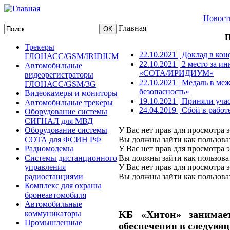
Новост
Главная
П
Трекеры
22.10.2021 | Доклад в к
ГЛОНАСС/GSM/IRIDIUM
22.10.2021 | 2 место за
Автомобильные
«СОТА/ИРИДИУМ»
видеорегистраторы
22.10.2021 | Медаль в м
ГЛОНАСС/GSM/3G
безопасность»
Видеокамеры и мониторы
19.10.2021 | Приняли у
Автомобильные трекеры
24.04.2019 | Сбой в рабо
Оборудование системы
СИГНАЛ для МВД
Оборудование системы
У Вас нет прав для просмотра э
СОТА для ФСИН РФ
Вы должны зайти как пользова
Радиомодемы
У Вас нет прав для просмотра э
Системы дистанционного
Вы должны зайти как пользова
управления
У Вас нет прав для просмотра э
радиостанциями
Вы должны зайти как пользова
Комплекс для охраны
бронеавтомобиля
Автомобильные
КБ «Хитон» занимает
коммуникаторы
Промышленные
обеспечения в следующ