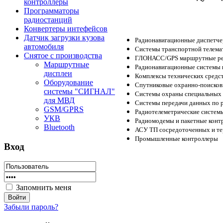
контроллеры
Программаторы
радиостанций
Конвертеры интефейсов
Датчик загрузки кузова
Радионавигационные диспетче
автомобиля
Системы транспортной телема
Снятое с производства
ГЛОНАСС/GPS маршрутные рег
Маршрутные
Радионавигационные системы 
дисплеи
Комплексы технических средс
Оборудование
Спутниковые охранно-поиско
системы "СИГНАЛ"
Системы охраны специальных
для МВД
Системы передачи данных по
GSM/GPRS
Радиотелеметрические систе
УКВ
Радиомодемы и пакетные кон
Bluetooth
АСУ ТП сосредоточенных и те
Промышленные контроллеры
Вход
Запомнить меня
Забыли пароль?