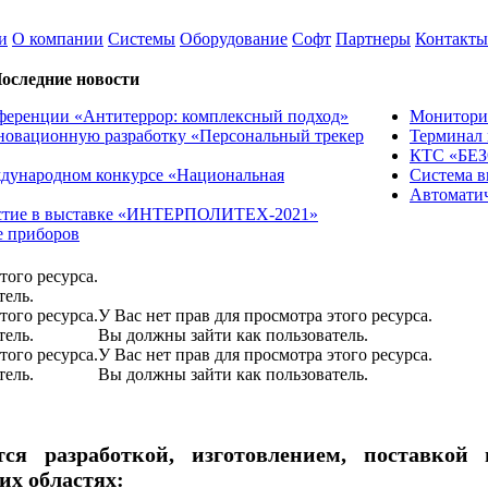
и
О компании
Системы
Оборудование
Софт
Партнеры
Контакты
оследние новости
онференции «Антитеррор: комплексный подход»
Монитори
 инновационную разработку «Персональный трекер
Терминал
КТС «БЕ
еждународном конкурсе «Национальная
Система в
Автоматич
частие в выставке «ИНТЕРПОЛИТЕХ-2021»
те приборов
того ресурса.
тель.
того ресурса.
У Вас нет прав для просмотра этого ресурса.
тель.
Вы должны зайти как пользователь.
того ресурса.
У Вас нет прав для просмотра этого ресурса.
тель.
Вы должны зайти как пользователь.
ся разработкой, изготовлением, поставкой
их областях: