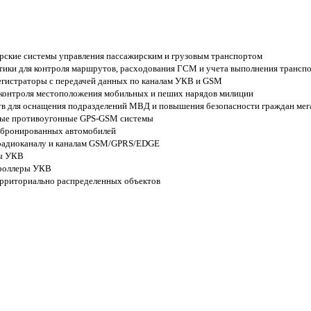
рские системы управления пассажирским и грузовым транспортом
тики для контроля маршрутов, расходования ГСМ и учета выполнения трансп
истраторы с передачей данных по каналам УКВ и GSM
контроля местоположения мобильных и пеших нарядов милиции
тв для оснащения подразделений МВД и повышения безопасности граждан мег
вые противоугонные GPS-GSM системы
 бронированных автомобилей
 радиоканалу и каналам GSM/GPRS/EDGE
мы УКВ
троллеры УКВ
рриториально распределенных объектов