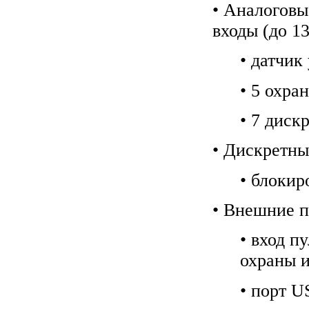
• Аналоговы
входы (до 13
• датчик
• 5 охра
• 7 диск
• Дискретны
• блокир
• Внешние п
• вход п
охраны и
• порт U