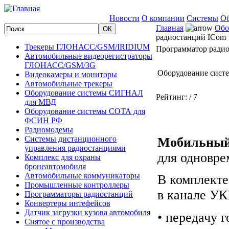
Новости
О компании
Системы
Об
Главная
Обо
радиостанций ICom
Трекеры ГЛОНАСС/GSM/IRIDIUM
Программатор ради
Автомобильные видеорегистраторы
ГЛОНАСС/GSM/3G
Оборудование сис
Видеокамеры и мониторы
Автомобильные трекеры
Оборудование системы СИГНАЛ
Рейтинг:
/ 7
для МВД
Оборудование системы СОТА для
ФСИН РФ
Радиомодемы
Системы дистанционного
Мобильный
управления радиостанциями
для одновр
Комплекс для охраны
бронеавтомобиля
Автомобильные коммуникаторы
В комплект
Промышленные контроллеры
в канале УК
Программаторы радиостанций
Конвертеры интефейсов
Датчик загрузки кузова автомобиля
• передачу 
Снятое с производства