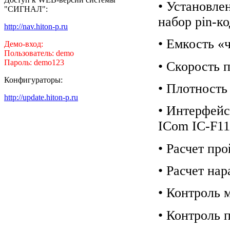
• Установле
"СИГНАЛ":
набор pin-ко
http://nav.hiton-p.ru
• Емкость «
Демо-вход:
Пользователь: demo
Пароль: demo123
• Скорость 
Конфигураторы:
• Плотность
http://update.hiton-p.ru
• Интерфейс
ICom IC-F11
• Расчет пр
• Расчет на
• Контроль 
• Контроль 