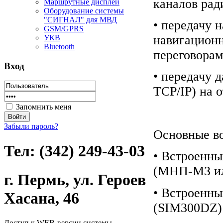
каналов рад
Маршрутные дисплеи
Оборудование системы
"СИГНАЛ" для МВД
• передачу
GSM/GPRS
навигацион
УКВ
Bluetooth
переговорам
Вход
• передачу 
TCP/IP) на 
Запомнить меня
Забыли пароль?
Основные в
Тел: (342) 249-43-03
• Встроенн
(МНП-М3 ил
г. Пермь, ул. Героев
• Встроенн
Хасана, 46
(SIM300DZ)
Доступ к WEB-версии системы