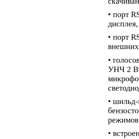
скачиван
• порт R
дисплея,
• порт R
внешних 
• голосо
УНЧ 2 Вт
микрофон
светоди
• шильд-
бензосто
режимов
• встрое