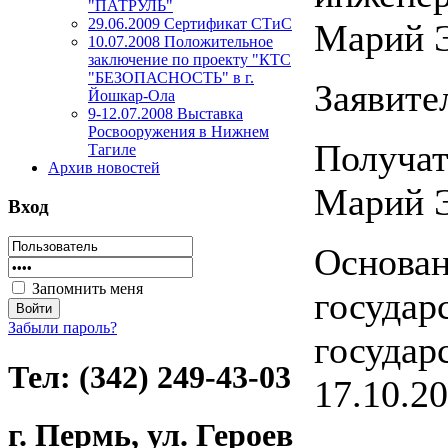
"ПАТРУЛЬ"
29.06.2009 Сертификат СТиС
Марий 
10.07.2008 Положительное
заключение по проекту "КТС
"БЕЗОПАСНОСТЬ" в г.
Заявите
Йошкар-Ола
9-12.07.2008 Выставка
Росвооружения в Нижнем
Получат
Тагиле
Архив новостей
Марий 
Вход
Основан
Запомнить меня
государ
Забыли пароль?
государ
Тел: (342) 249-43-03
17.10.20
г. Пермь, ул. Героев