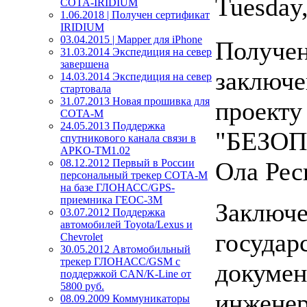
Tuesday,
СОТА-IRIDIUM
1.06.2018 | Получен сертификат
IRIDIUM
03.04.2015 | Mapper для iPhone
Получен
31.03.2014 Экспедиция на север
завершена
заключе
14.03.2014 Экспедиция на север
стартовала
31.07.2013 Новая прошивка для
проекту
СОТА-М
24.05.2013 Поддержка
"БЕЗОП
спутникового канала связи в
APKO-TM1.02
08.12.2012 Первый в России
Ола Рес
персональный трекер СОТА-М
на базе ГЛОНАСС/GPS-
приемника ГЕОС-3М
Заключе
03.07.2012 Поддержка
автомобилей Toyota/Lexus и
государ
Chevrolet
30.05.2012 Автомобильный
трекер ГЛОНАСС/GSM с
докумен
поддержкой CAN/K-Line от
5800 руб.
инженер
08.09.2009 Коммуникаторы