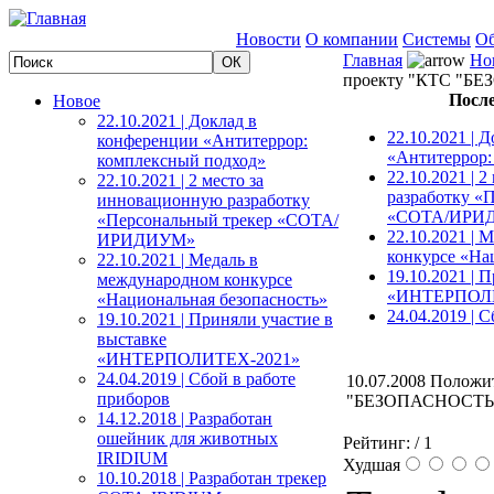
Новости
О компании
Системы
Об
Главная
Но
проекту "КТС "БЕ
После
Новое
22.10.2021 | Доклад в
22.10.2021 | 
конференции «Антитеррор:
«Антитеррор:
комплексный подход»
22.10.2021 | 
22.10.2021 | 2 место за
разработку «
инновационную разработку
«СОТА/ИРИ
«Персональный трекер «СОТА/
22.10.2021 | 
ИРИДИУМ»
конкурсе «На
22.10.2021 | Медаль в
19.10.2021 | 
международном конкурсе
«ИНТЕРПОЛИ
«Национальная безопасность»
24.04.2019 | 
19.10.2021 | Приняли участие в
выставке
«ИНТЕРПОЛИТЕХ-2021»
24.04.2019 | Сбой в работе
10.07.2008 Положи
приборов
"БЕЗОПАСНОСТЬ" 
14.12.2018 | Разработан
ошейник для животных
Рейтинг:
/ 1
IRIDIUM
Худшая
10.10.2018 | Разработан трекер