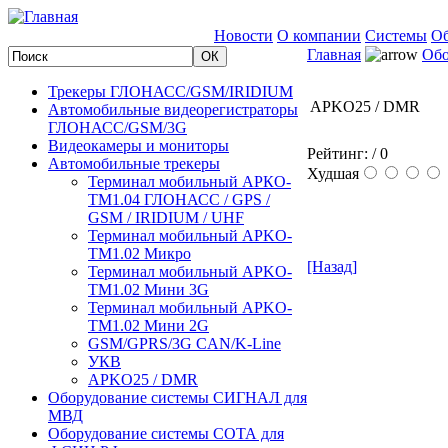
Новости
О компании
Системы
Об
Главная
Обо
Трекеры ГЛОНАСС/GSM/IRIDIUM
APKO25 / DMR
Автомобильные видеорегистраторы
ГЛОНАСС/GSM/3G
Видеокамеры и мониторы
Рейтинг:
/ 0
Автомобильные трекеры
Худшая
Терминал мобильный АРКО-
ТМ1.04 ГЛОНАСС / GPS /
GSM / IRIDIUM / UHF
Терминал мобильный APKO-
TM1.02 Микро
[Назад]
Терминал мобильный APKO-
TM1.02 Мини 3G
Терминал мобильный APKO-
TM1.02 Мини 2G
GSM/GPRS/3G CAN/K-Line
УКВ
APKO25 / DMR
Оборудование системы СИГНАЛ для
МВД
Оборудование системы СОТА для