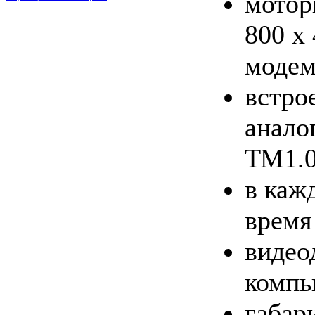
мотор
800 х 
модем
встро
анало
ТМ1.0
в каж
время
видео
компь
габар