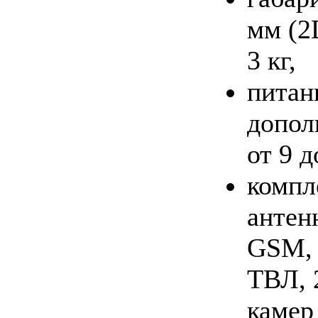
мм (2
3 кг,
питани
допол
от 9 д
компл
антен
GSM, 
ТВЛ, 
камер