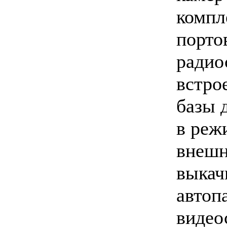
компл
порто
радио
встро
базы 
в реж
внешн
выкач
автоп
видео