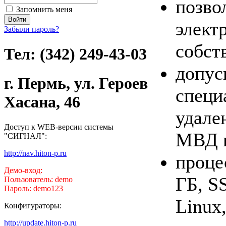
позво
Запомнить меня
элект
Забыли пароль?
собст
Тел: (342) 249-43-03
допус
г. Пермь, ул. Героев
специ
Хасана, 46
удале
Доступ к WEB-версии системы
МВД п
"СИГНАЛ":
http://nav.hiton-p.ru
проце
Демо-вход:
ГБ, S
Пользователь: demo
Пароль: demo123
Linux
Конфигураторы:
http://update.hiton-p.ru