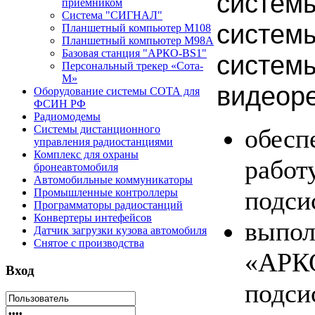
системы
приемником
Система "СИГНАЛ"
системы
Планшетный компьютер М108
Планшетный компьютер М98А
Базовая станция "АРКО-BS1"
систем
Персональный трекер «Сота-
М»
видеор
Оборудование системы СОТА для
ФСИН РФ
Радиомодемы
Системы дистанционного
обесп
управления радиостанциями
Комплекс для охраны
работ
бронеавтомобиля
Автомобильные коммуникаторы
подси
Промышленные контроллеры
Программаторы радиостанций
Конвертеры интефейсов
выпол
Датчик загрузки кузова автомобиля
Снятое с производства
«АРКО
Вход
подси