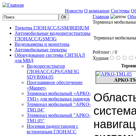
Новости
О компании
Системы
Об
Главная
Обо
Терминал мобильны
Трекеры ГЛОНАСС/GSM/IRIDIUM
Автомобильные видеорегистраторы
Терминал мобильн
ГЛОНАСС/GSM/3G
Видеокамеры и мониторы
Автомобильные трекеры
Рейтинг:
/ 0
Оборудование системы СИГНАЛ
Худшая
для МВД
Терми
Видеорегистратор
ГЛОНАСС/GPS/GSM/3G
SDVR004.05
APKO-TM
Программное обеспечение
«Mapper»
Терминал мобильный «АРКО-
Область
ТМ1» для мобильных нарядов
Терминал мобильный "APKO-
система
TM1.04"
Терминал мобильный "АРКО-
навига
ТМ1.05"
Носимая радиостанция с
встроенным ГЛОНАСС