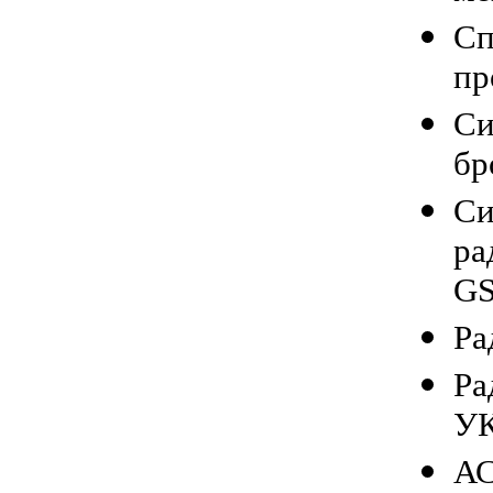
С
пр
С
бр
С
р
G
Ра
Ра
У
А