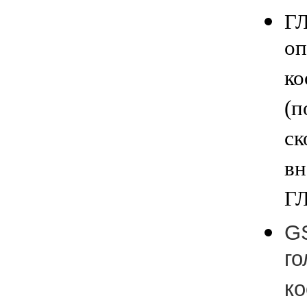
Г
оп
ко
(п
ск
вн
Г
G
го
ко