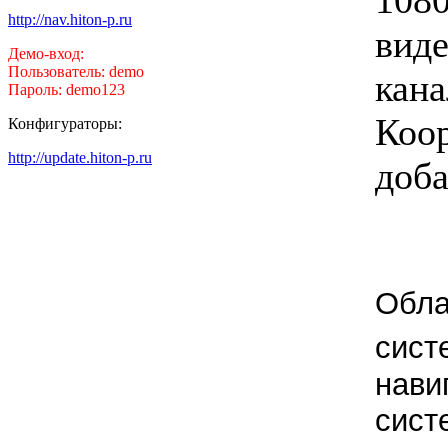
http://nav.hiton-p.ru
виде
Демо-вход:
Пользователь: demo
кана
Пароль: demo123
Коо
Конфигураторы:
http://update.hiton-p.ru
доба
Обла
сист
нави
сист