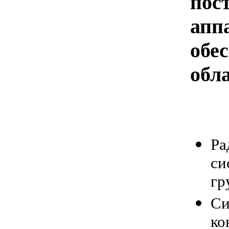
по
апп
об
обл
Ра
си
гр
Си
ко