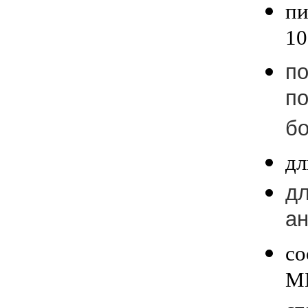
пи
10
по
по
бо
дл
д
ан
со
МВ