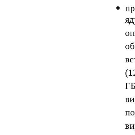
пр
яд
оп
об
вс
(1
ГБ
ви
по
ви