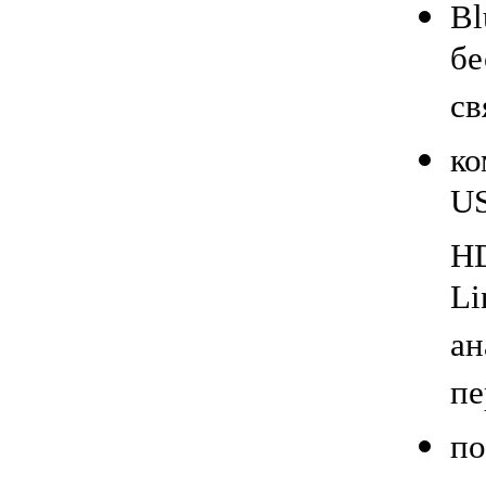
Bl
бе
св
ко
US
H
Li
ан
пе
по