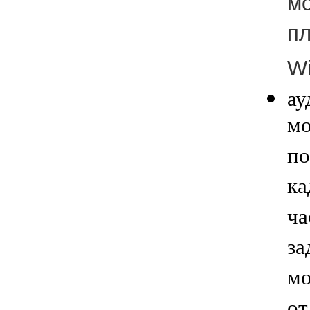
м
пл
W
ау
мо
по
ка
ча
за
мо
от