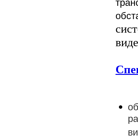
тран
обст
сис
виде
Спе
о
ра
ви