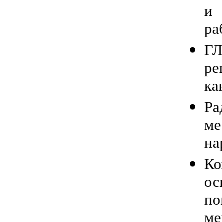
и
ра
Г
ре
ка
Ра
ме
на
Ко
о
п
ме