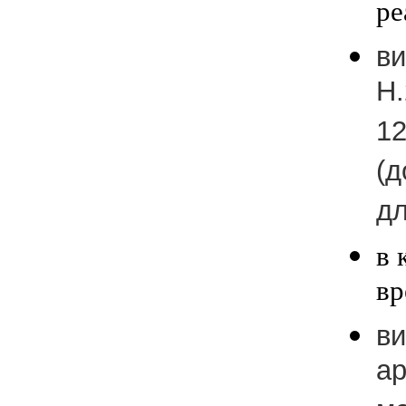
ре
в
H.
12
(д
дл
в 
вр
ви
ар