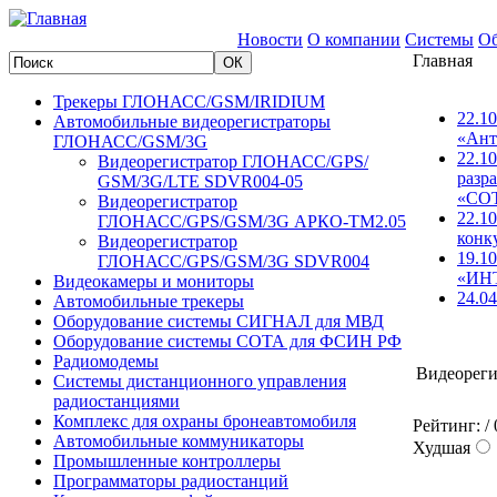
Новости
О компании
Системы
Об
Главная
Трекеры ГЛОНАСС/GSM/IRIDIUM
22.1
Автомобильные видеорегистраторы
«Ант
ГЛОНАСС/GSM/3G
22.1
Видеорегистратор ГЛОНАСС/GPS/
разр
GSM/3G/LTE SDVR004-05
«СО
Видеорегистратор
22.1
ГЛОНАСС/GPS/GSM/3G АРКО-ТМ2.05
конк
Видеорегистратор
19.1
ГЛОНАСС/GPS/GSM/3G SDVR004
«ИН
Видеокамеры и мониторы
24.04
Автомобильные трекеры
Оборудование системы СИГНАЛ для МВД
Оборудование системы СОТА для ФСИН РФ
Радиомодемы
Видеорег
Системы дистанционного управления
радиостанциями
Комплекс для охраны бронеавтомобиля
Рейтинг:
/ 
Автомобильные коммуникаторы
Худшая
Промышленные контроллеры
Программаторы радиостанций