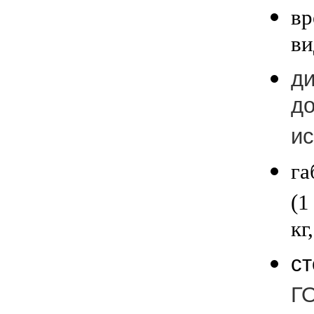
вр
ви
ди
до
ис
га
(1
кг,
ст
Г