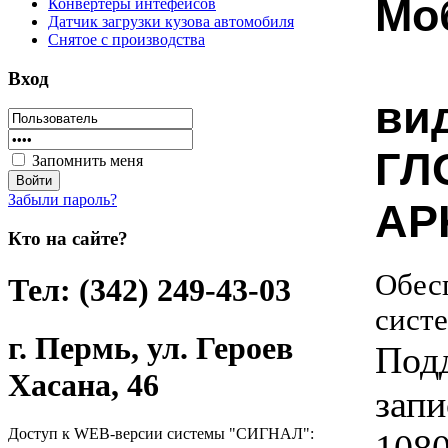
Мо
Конвертеры интефейсов
Датчик загрузки кузова автомобиля
Снятое с производства
Вход
ви
ГЛ
Запомнить меня
Забыли пароль?
AP
Кто на сайте?
Обес
Тел: (342) 249-43-03
сист
г. Пермь, ул. Героев
Под
Хасана, 46
запи
Доступ к WEB-версии системы "СИГНАЛ":
1080