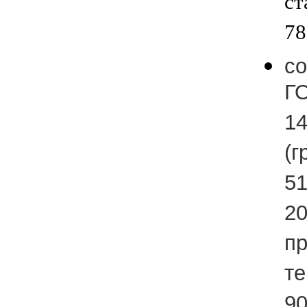
ст
78
со
ГО
14
(г
51
20
пр
т
90