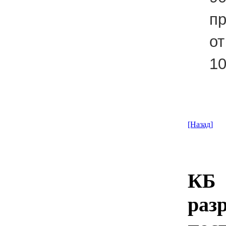
п
от
1
[Назад]
КБ
раз