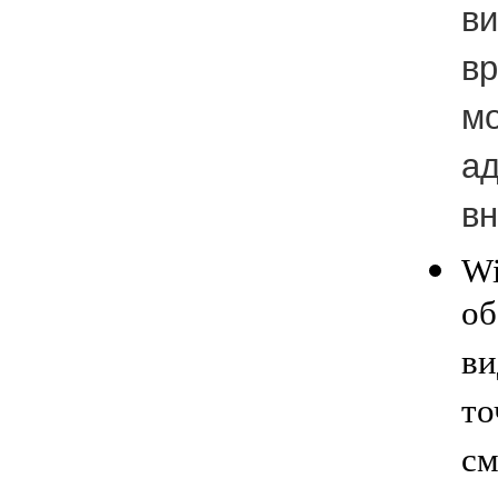
ви
вр
мо
ад
в
W
об
ви
то
см