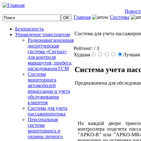
Новост
Главная
Системы
Безопасность
Система для учета пассажиро
Управление транспортом
Радионавигационная
диспетчерская
Рейтинг:
/ 3
система «Сигнал»
Худшая
Лучшая
для контроля
маршрутов, пробега,
Система учета пас
расходования ГСМ
Система
мониторинга
Предназначена для обследован
автомобилей
инкассации и учета
обслуживания
клиентов
Система для учета
пассажиропотока
Персональная
На каждой двери транспо
система
контроллера подсчета пасс
мониторинга и
"APKO-R" или "APKO-MR4" 
охраны личного
вышедших на остановке пас