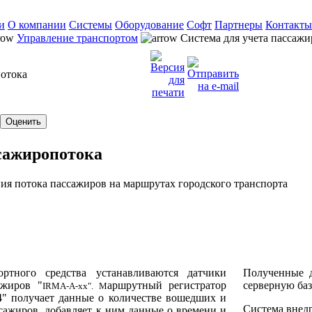
и
О компании
Системы
Оборудование
Софт
Партнеры
Контакты
Управление транспортом
Система для учета пассажи
потока
сажиропотока
ия потока пассажиров на маршрутах городского транспорта
ртного средства устанавливаются датчики
Полученные 
ажиров "
аршрутный регистратор
серверную баз
IRMA
-
A
-хх". М
получает данные о количестве вошедших и
Система внедр
сажиров, добавляет к ним данные о времени и