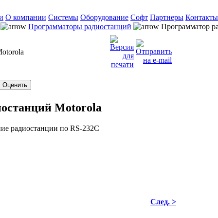
и
О компании
Системы
Оборудование
Софт
Партнеры
Контакты
Программаторы радиостанций
Программатор ра
otorola
останций Motorola
ие радиостанции по RS-232C
След. >