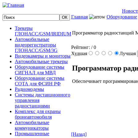
Новост
Главная
Оборудование
Трекеры
Программатор радиостанций M
ГЛОНАСС/GSM/IRIDIUM
Автомобильные
видеорегистраторы
Рейтинг:
/ 0
ГЛОНАСС/GSM/3G
Худшая
Лучшая
Видеокамеры и мониторы
Автомобильные трекеры
Программатор ради
Оборудование системы
СИГНАЛ для МВД
Оборудование системы
Обеспечивает программирован
СОТА для ФСИН РФ
Радиомодемы
Системы дистанционного
управления
радиостанциями
Комплекс для охраны
бронеавтомобиля
Автомобильные
коммуникаторы
Промышленные
[Назад]