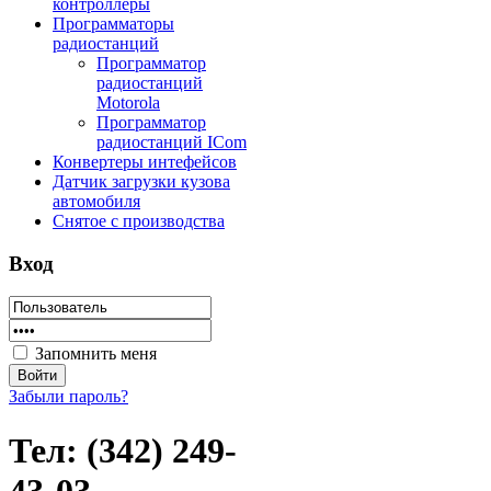
контроллеры
Программаторы
радиостанций
Программатор
радиостанций
Motorola
Программатор
радиостанций ICom
Конвертеры интефейсов
Датчик загрузки кузова
автомобиля
Снятое с производства
Вход
Запомнить меня
Забыли пароль?
Тел: (342) 249-
43-03