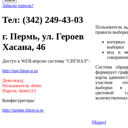
Забыли пароль?
Тел: (342) 249-43-03
Пользователь за
правила выборк
г. Пермь, ул. Героев
интервал
Хасана, 46
выборки
вид и ме
совершени
Доступ к WEB-версии системы "СИГНАЛ":
Система обра
http://nav.hiton-p.ru
формирует графи
карты админист
Демо-вход:
участков ото
Пользователь: demo
выборки в з
Пароль: demo123
цветовой 
количественных 
Конфигураторы:
http://update.hiton-p.ru
[Назад]