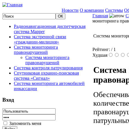
Новости
О компании
Системы
Об
Главная
С
мониторинга пра
Радионавигационная диспетчерская
система Mapper
Система монитор
Система экстренной связи
«гражданин-милиция»
Система мониторинга
Рейтинг:
/ 1
правонарушений
Худшая
Система мониторинга
правонарушений
Система
Система контроля патрулирования
Спутниковая охранно-поисковая
правона
система «Сигнал»
Система мониторинга автомобилей
инкассации
Обеспечив
Вход
количеств
правонару
патрульных
Запомнить меня