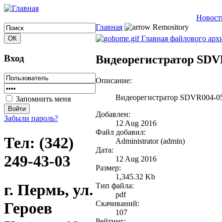
Новост
Главная
Remository
Главная файлового арх
Вход
Видеорегистратор SDV
Описание:
Видеорегистратор SDVR004-05
Запомнить меня
Добавлен:
Забыли пароль?
12 Aug 2016
Файл добавил:
Тел: (342)
Administrator (admin)
Дата:
249-43-03
12 Aug 2016
Размер:
1,345.32 Kb
г. Пермь, ул.
Тип файла:
pdf
Скачиваний:
Героев
107
Рейтинг: