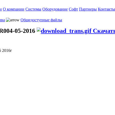
и
О компании
Системы
Оборудование
Софт
Партнеры
Контакты
ива
Общедоступные файлы
R004-05-2016
Скачат
 2016г