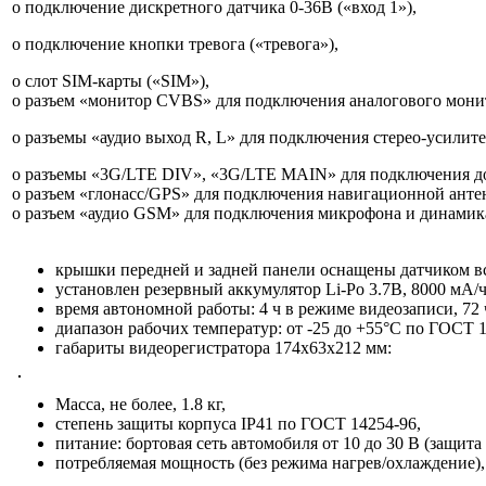
o подключение дискретного датчика 0-36В («вход 1»),
o подключение кнопки тревога («тревога»),
o слот SIM-карты («SIM»),
o разъем «монитор CVBS» для подключения аналогового мони
o разъемы «аудио выход R, L» для подключения стерео-усилите
o разъемы «3G/LTE DIV», «3G/LTE MAIN» для подключения д
o разъем «глонасс/GPS» для подключения навигационной анте
o разъем «аудио GSM» для подключения микрофона и динамик
крышки передней и задней панели оснащены датчиком в
установлен резервный аккумулятор Li-Po 3.7В, 8000 мА/ч
время автономной работы: 4 ч в режиме видеозаписи, 72 
диапазон рабочих температур: от -25 до +55°С по ГОСТ 16
габариты видеорегистратора 174х63х212 мм:
Масса, не более, 1.8 кг,
степень защиты корпуса IP41 по ГОСТ 14254-96,
питание: бортовая сеть автомобиля от 10 до 30 В (защита
потребляемая мощность (без режима нагрев/охлаждение), 