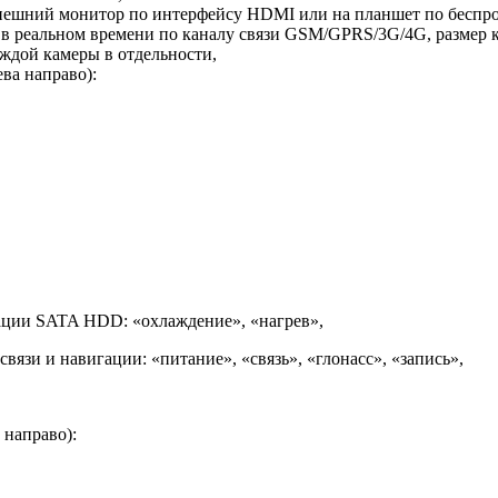
внешний монитор по интерфейсу HDMI или на планшет по беспро
в реальном времени по каналу связи GSM/GPRS/3G/4G, размер кад
аждой камеры в отдельности,
ва направо):
ации SATA HDD: «охлаждение», «нагрев»,
язи и навигации: «питание», «связь», «глонасс», «запись»,
 направо):