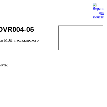
DVR004-05
дов МВД, пассажирского
мять;