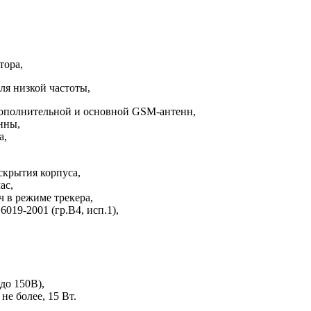
тора,
ля низкой частоты,
ополнительной и основной GSM-антенн,
нны,
а,
скрытия корпуса,
ас,
ч в режиме трекера,
019-2001 (гр.В4, исп.1),
 до 150В),
не более, 15 Вт.