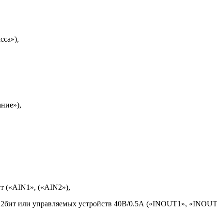
сса»),
ние»),
т («AIN1», («AIN2»),
/12бит или управляемых устройств 40В/0.5А («INOUT1», «INOU