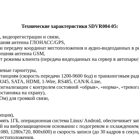
Технические характеристики SDVR004-05:
 видеорегистрации и связи,
нешняя антенна ГЛОНАСС/GPS,
 передачу координат местоположения и аудио-видеоданных в р
внешняя антенна GSM,
ет режимы клиента (передача видеоданных на сервер в автопарк
чевые гарнитуры,
станциям (скорость передачи 1200-9600 бод) и транкинговым р
J45, SATA, HDMI, 1-Wire, RS485, CAN/K-Line,
игнализации с контролем состояний «обрыв», «норма», «тревога
остановка на охрану),
Ом) для громкой связи,
опция),
память 1ГБ, операционная система Linux/ Android, обеспечивает
ый на виброзащищенном основании с подогревом и охлаждением,
80, 1280х720, 800х600) и скорость записи (до 30 кадров в секун
местоположения,