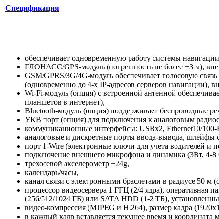
Спецификация
обеспечивает одновременную работу системы навигации,
ГЛОНАСС/GPS-модуль (погрешность не более ±3 м), в
GSM/GPRS/3G/4G-модуль обеспечивает голосовую связь и
(одновременно до 4-х IP-адресов серверов навигации), 
Wi-Fi-модуль (опция) с встроенной антенной обеспечива
планшетов в интернет),
Bluetooth-модуль (опция) поддерживает беспроводные ре
УКВ порт (опция) для подключения к аналоговым радио
коммуникационные интерфейсы: USBх2, Ethernet10/100-R
аналоговые и дискретные порты ввода-вывода, шлейфы с
порт 1-Wire (электронные ключи для учета водителей и п
подключение внешнего микрофона и динамика (3Вт, 4-8 
трехосевой акселерометр ±24g,
календарь/часы,
канал связи с электронными браслетами в радиусе 50 м (
процессор видеосервера 1 ГГЦ (2/4 ядра), оперативная 
(256/512/1024 ГБ) или SATA HDD (1-2 ТБ), установленн
видео-компрессия (MJPEG и H.264), размер кадра (1920х10
в каждый кадр вставляется текущее время и координата 