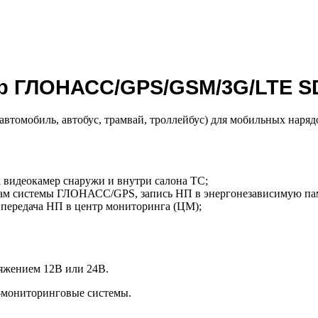
р ГЛОНАСС/GPS/GSM/3G/LTE S
(автомобиль, автобус, трамвай, троллейбус) для мобильных наря
 видеокамер снаружи и внутри салона ТС;
лам системы ГЛОНАСС/GPS, запись НП в энергонезависимую па
 передача НП в центр мониторинга (ЦМ);
ряжением 12В или 24В.
-мониторинговые системы.