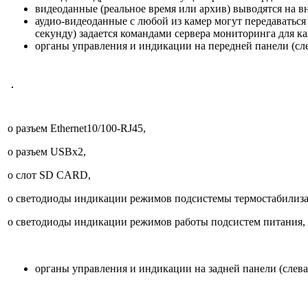
видеоданные (реальное время или архив) выводятся на 
аудио-видеоданные с любой из камер могут передаваться 
секунду) задается командами сервера мониторинга для к
органы управления и индикации на передней панели (сле
o разъем Ethernet10/100-RJ45,
o разъем USBх2,
o слот SD CARD,
o светодиоды индикации режимов подсистемы термостабилиз
o светодиоды индикации режимов работы подсистем питания, св
органы управления и индикации на задней панели (слева