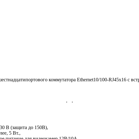
стнадцатипортового коммутатора Ethernet10/100-RJ45х16 с вст
30 В (защита до 150В),
ее, 5 Вт.,
ое питание для видеокамер 12В/10А,