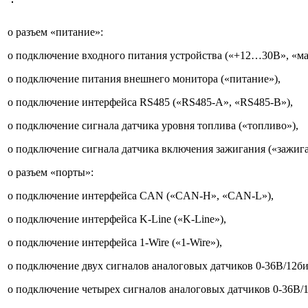
o разъем «питание»:
o подключение входного питания устройства («+12…30В», «ма
o подключение питания внешнего монитора («питание»),
o подключение интерфейса RS485 («RS485-A», «RS485-B»),
o подключение сигнала датчика уровня топлива («топливо»),
o подключение сигнала датчика включения зажигания («зажига
o разъем «порты»:
o подключение интерфейса CAN («CAN-H», «CAN-L»),
o подключение интерфейса K-Line («K-Line»),
o подключение интерфейса 1-Wire («1-Wire»),
o подключение двух сигналов аналоговых датчиков 0-36В/12би
o подключение четырех сигналов аналоговых датчиков 0-36В