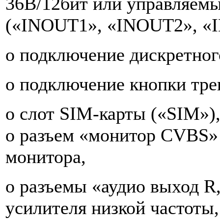
36В/12бит или управляемы
(«INOUT1», «INOUT2», «
o подключение дискретного
o подключение кнопки трев
o слот SIM-карты («SIM»)
o разъем «монитор CVBS»
монитора,
o разъемы «аудио выход R
усилителя низкой частоты,