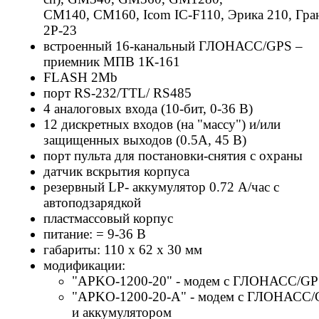
CM140, CM160, Icom IC-F110, Эрика 210, Гра
2Р-23
встроенный 16-канальный ГЛОНАСС/GPS –
приемник МПВ 1К-161
FLASH 2Mb
порт RS-232/TTL/ RS485
4 аналоговых входа (10-бит, 0-36 В)
12 дискретных входов (на "массу") и/или
защищенных выходов (0.5А, 45 В)
порт пульта для постановки-снятия с охраны
датчик вскрытия корпуса
резервный LP- аккумулятор 0.72 А/час с
автоподзарядкой
пластмассовый корпус
питание: = 9-36 В
габариты: 110 х 62 х 30 мм
модификации:
"APKO-1200-20" - модем с ГЛОНАСС/G
"APKO-1200-20-A" - модем с ГЛОНАСС
и аккумулятором