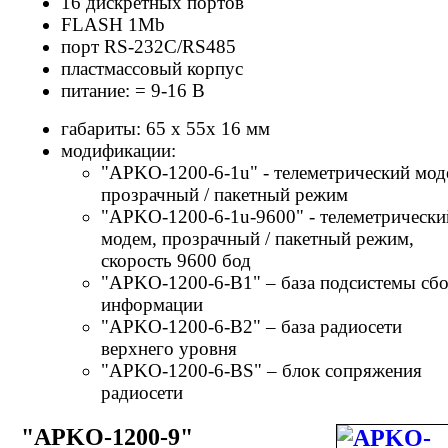
16 дискретных портов
FLASH 1Mb
порт RS-232C/RS485
пластмассовый корпус
питание: = 9-16 В
габариты: 65 х 55х 16 мм
модификации:
"APKO-1200-6-1u" - телеметрический мод
прозрачный / пакетный режим
"APKO-1200-6-1u-9600" - телеметрически
модем, прозрачный / пакетный режим,
скорость 9600 бод
"APKO-1200-6-В1" – база подсистемы сб
информации
"APKO-1200-6-В2" – база радиосети
верхнего уровня
"APKO-1200-6-BS" – блок сопряжения
радиосети
"APKO-1200-9"