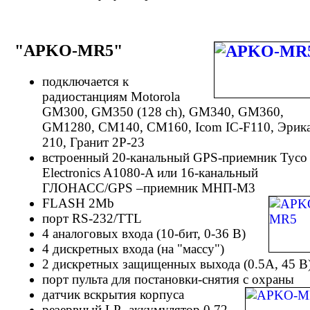
"APKO-MR5"
подключается к
радиостанциям Motorola
GM300, GM350 (128 ch), GM340, GM360,
GM1280, CM140, CM160, Icom IC-F110, Эрик
210, Гранит 2Р-23
встроенный 20-канальный GPS-приемник Tyco
Electronics A1080-A или 16-канальный
ГЛОНАСС/GPS –приемник МНП-М3
FLASH 2Mb
порт RS-232/TTL
4 аналоговых входа (10-бит, 0-36 В)
4 дискретных входа (на "массу")
2 дискретных защищенных выхода (0.5А, 45 В
порт пульта для постановки-снятия с охраны
датчик вскрытия корпуса
резервный LP- аккумулятор 0.72